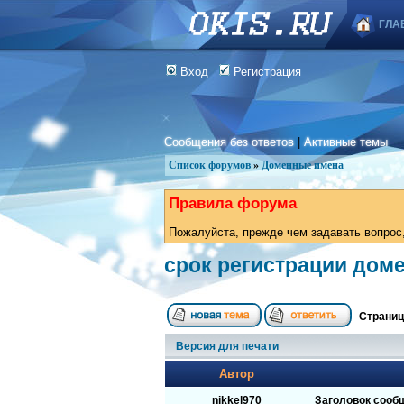
ГЛА
Вход
Регистрация
Сообщения без ответов
|
Активные темы
Список форумов
»
Доменные имена
Правила форума
Пожалуйста, прежде чем задавать вопрос,
срок регистрации доме
Страни
Версия для печати
Автор
nikkel970
Заголовок сооб