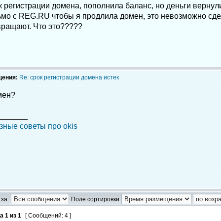
к регистрации домена, пополнила баланс, но деньги вернули
мо с REG.RU чтобы я продлила домен, это невозможно сдел
вращают. Что это?????
щения:
Re: срок регистрации домена истек
мен?
_______
зные советы про okis
за:
Поле сортировки
ца
1
из
1
[ Сообщений: 4 ]