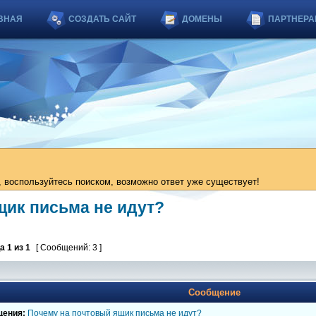
ВНАЯ
СОЗДАТЬ САЙТ
ДОМЕНЫ
ПАРТНЕРА
 воспользуйтесь поиском, возможно ответ уже существует!
щик письма не идут?
ца
1
из
1
[ Сообщений: 3 ]
Сообщение
щения:
Почему на почтовый ящик письма не идут?