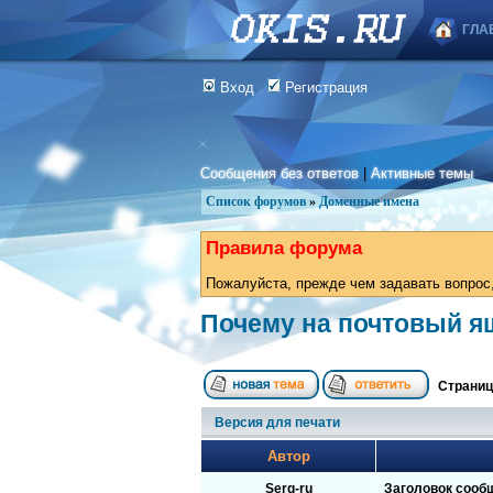
ГЛА
Вход
Регистрация
Сообщения без ответов
|
Активные темы
Список форумов
»
Доменные имена
Правила форума
Пожалуйста, прежде чем задавать вопрос,
Почему на почтовый я
Страни
Версия для печати
Автор
Serg-ru
Заголовок сооб