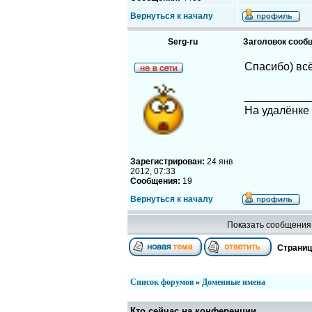
Вернуться к началу
Serg-ru
Заголовок сооб
Спасибо) всё
__________
На удалёнке 
Зарегистрирован:
24 янв
2012, 07:33
Сообщения:
19
Вернуться к началу
Показать сообщения 
Страни
Список форумов
»
Доменные имена
Кто сейчас на конференции