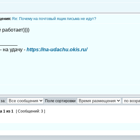
щения:
Re: Почему на почтовый ящик письма не идут?
 работает))))
_______
- на удачу -
https://na-udachu.okis.ru/
за:
Поле сортировки
ца
1
из
1
[ Сообщений: 3 ]