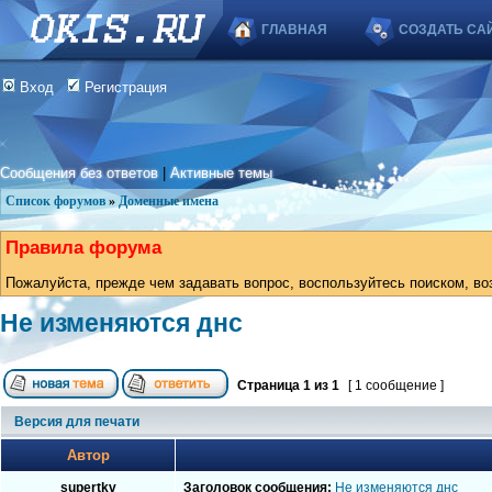
ГЛАВНАЯ
СОЗДАТЬ СА
Вход
Регистрация
Сообщения без ответов
|
Активные темы
Список форумов
»
Доменные имена
Правила форума
Пожалуйста, прежде чем задавать вопрос, воспользуйтесь поиском, во
Не изменяются днс
Страница
1
из
1
[ 1 сообщение ]
Версия для печати
Автор
supertkv
Заголовок сообщения:
Не изменяются днс