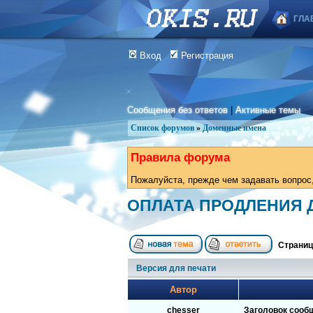
ГЛА
Вход
Регистрация
Сообщения без ответов
|
Активные темы
Список форумов
»
Доменные имена
Правила форума
Пожалуйста, прежде чем задавать вопрос,
ОПЛАТА ПРОДЛЕНИЯ 
Страни
Версия для печати
Автор
chesser
Заголовок сооб