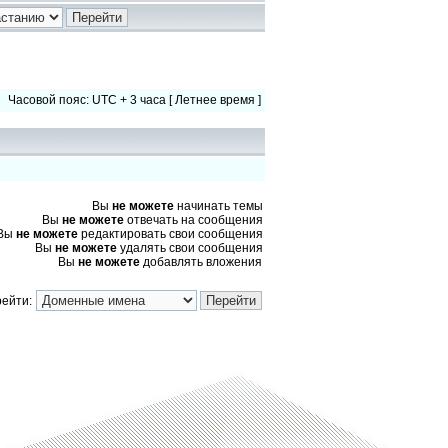
Часовой пояс: UTC + 3 часа [ Летнее время ]
Вы
не можете
начинать темы
Вы
не можете
отвечать на сообщения
Вы
не можете
редактировать свои сообщения
Вы
не можете
удалять свои сообщения
Вы
не можете
добавлять вложения
ейти: