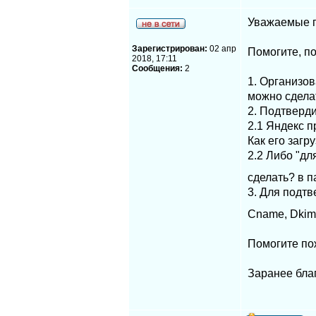
Уважаемые г
Зарегистрирован:
02 апр
Помогите, п
2018, 17:11
Сообщения:
2
1. Организо
можно сделат
2. Подтверд
2.1 Яндекс п
Как его загр
2.2 Либо "дл
сделать? в п
3. Для подт
Cname, Dkim,
Помогите пож
Заранее бла