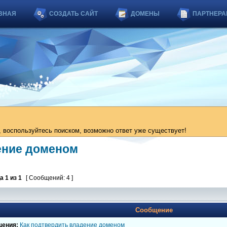
ВНАЯ
СОЗДАТЬ САЙТ
ДОМЕНЫ
ПАРТНЕРА
 воспользуйтесь поиском, возможно ответ уже существует!
ение доменом
ца
1
из
1
[ Сообщений: 4 ]
Сообщение
щения:
Как подтвердить владение доменом