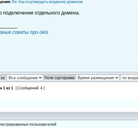
щения:
Re: Как подтвердить владение доменом
ко подключение отдельного домена.
_______
зные советы про okis
за:
Поле сортировки
ца
1
из
1
[ Сообщений: 4 ]
егистрированных пользователей