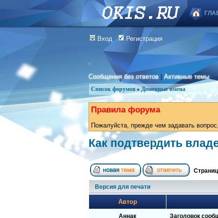
ГЛА
Вход
Регистрация
Сообщения без ответов
|
Активные темы
Список форумов
»
Доменные имена
Правила форума
Пожалуйста, прежде чем задавать вопрос,
Как подтвердить влад
Страни
Версия для печати
Автор
Аннак
Заголовок сооб