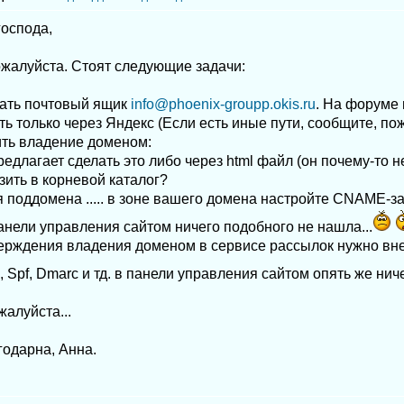
оспода,
ожалуйста. Стоят следующие задачи:
вать почтовый ящик
info@phoenix-groupp.okis.ru
. На форуме
ь только через Яндекс (Если есть иные пути, сообщите, пож
ить владение доменом:
редлагает сделать это либо через html файл (он почему-то 
узить в корневой каталог?
я поддомена ..... в зоне вашего домена настройте CNAME-зап
анели управления сайтом ничего подобного не нашла...
верждения владения доменом в сервисе рассылок нужно вне
 Spf, Dmarc и тд. в панели управления сайтом опять же нич
алуйста...
годарна, Анна.