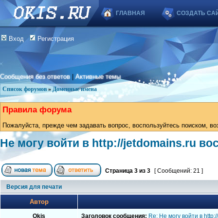
ГЛАВНАЯ
СОЗДАТЬ СА
Вход
Регистрация
Сообщения без ответов
|
Активные темы
Список форумов
»
Доменные имена
Правила форума
Пожалуйста, прежде чем задавать вопрос, воспользуйтесь поиском, во
Не могу войти в http://jetdomains.ru в
Страница
3
из
3
[ Сообщений: 21 ]
Версия для печати
Автор
Okis
Заголовок сообщения:
Re: Не могу войти в http