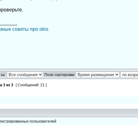
проверьте.
_______
зные советы про okis
за:
Поле сортировки
ца
3
из
3
[ Сообщений: 21 ]
егистрированных пользователей