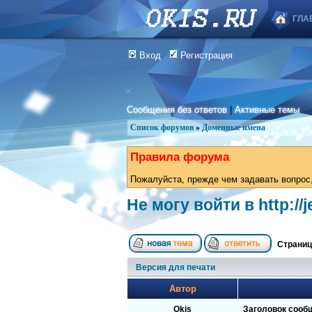
ГЛА
Вход
Регистрация
Сообщения без ответов
|
Активные темы
Список форумов
»
Доменные имена
Правила форума
Пожалуйста, прежде чем задавать вопрос,
Не могу войти в http:/
Страни
Версия для печати
Автор
Okis
Заголовок сооб