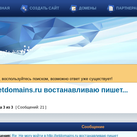
ВНАЯ
СОЗДАТЬ САЙТ
ДОМЕНЫ
ПАРТНЕРА
 воспользуйтесь поиском, возможно ответ уже существует!
/jetdomains.ru востанавливаю пишет...
ца
3
из
3
[ Сообщений: 21 ]
Сообщение
щения:
Re: Не могу войти в http://jetdomains.ru востанавливаю пишет