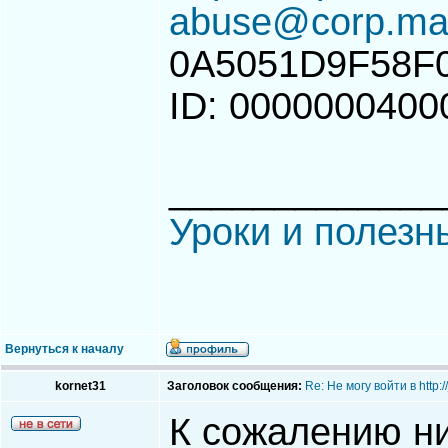
abuse@corp.mai
0A5051D9F58F
ID: 0000000400
_____________
Уроки и полезн
Вернуться к началу
kornet31
Заголовок сообщения:
Re: Не могу войти в http
К сожалению ни