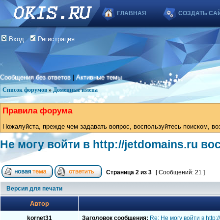
ГЛАВНАЯ
СОЗДАТЬ СА
Вход
Регистрация
Сообщения без ответов
|
Активные темы
Список форумов
»
Доменные имена
Правила форума
Пожалуйста, прежде чем задавать вопрос, воспользуйтесь поиском, во
Не могу войти в http://jetdomains.ru в
Страница
2
из
3
[ Сообщений: 21 ]
Версия для печати
Автор
kornet31
Заголовок сообщения:
Re: Не могу войти в http