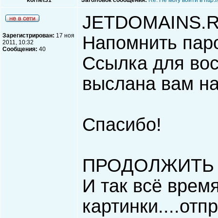
kornet31
Заголовок сообщения:
Re: Не могу войти в http
JETDOMAINS.
Зарегистрирован:
17 ноя
Напомнить пар
2011, 10:32
Сообщения:
40
Ссылка для во
выслана вам на
Спасибо!
ПРОДОЛЖИТЬ 
И так всё время
картинки....отпра