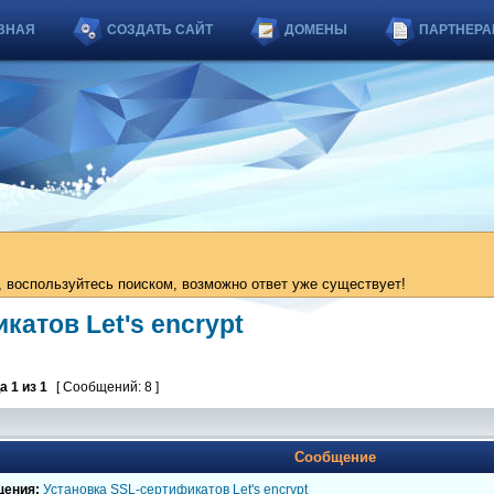
ВНАЯ
СОЗДАТЬ САЙТ
ДОМЕНЫ
ПАРТНЕРА
 воспользуйтесь поиском, возможно ответ уже существует!
катов Let's encrypt
ца
1
из
1
[ Сообщений: 8 ]
Сообщение
щения:
Установка SSL-сертификатов Let's encrypt