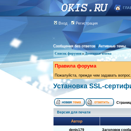
ГЛА
Вход
Регистрация
Сообщения без ответов
|
Активные темы
Список форумов
»
Доменные имена
Правила форума
Пожалуйста, прежде чем задавать вопрос,
Установка SSL-сертифи
Страни
Версия для печати
Автор
denis179
Заголовок сооб