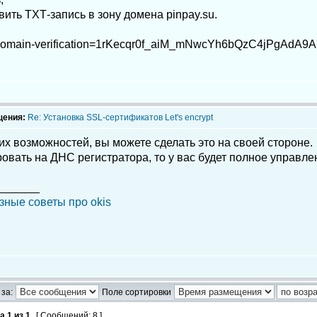
ть TXT‑запись в зону домена pinpay.su.
-domain-verification=1rKecqr0f_aiM_mNwcYh6bQzC4jPgAdA9
щения:
Re: Установка SSL-сертификатов Let's encrypt
ких возможностей, вы можете сделать это на своей стороне.
овать на ДНС регистратора, то у вас будет полное управле
_______
зные советы про okis
за:
Поле сортировки
ца
1
из
1
[ Сообщений: 8 ]