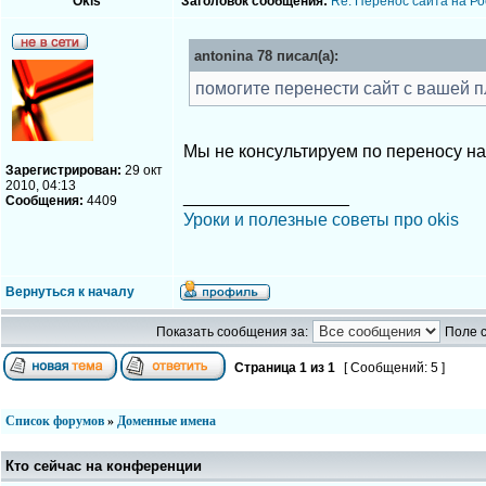
Okis
Заголовок сообщения:
Re: Перенос сайта на Ро
antonina 78 писал(а):
помогите перенести сайт с вашей 
Мы не консультируем по переносу н
Зарегистрирован:
29 окт
2010, 04:13
_________________
Сообщения:
4409
Уроки и полезные советы про okis
Вернуться к началу
Показать сообщения за:
Поле 
Страница
1
из
1
[ Сообщений: 5 ]
Список форумов
»
Доменные имена
Кто сейчас на конференции