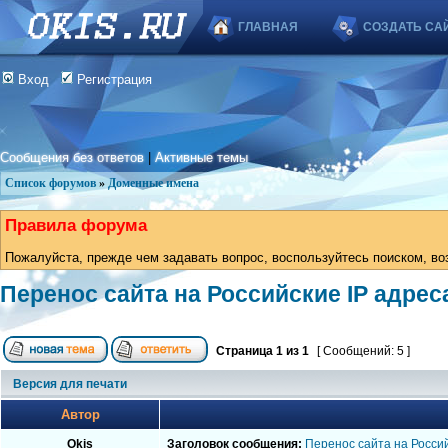
ГЛАВНАЯ
СОЗДАТЬ СА
Вход
Регистрация
Сообщения без ответов
|
Активные темы
Список форумов
»
Доменные имена
Правила форума
Пожалуйста, прежде чем задавать вопрос, воспользуйтесь поиском, во
Перенос сайта на Российские IP адрес
Страница
1
из
1
[ Сообщений: 5 ]
Версия для печати
Автор
Okis
Заголовок сообщения:
Перенос сайта на Россий