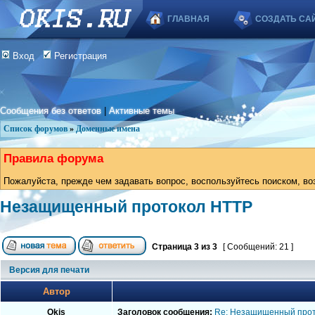
ГЛАВНАЯ
СОЗДАТЬ СА
Вход
Регистрация
Сообщения без ответов
|
Активные темы
Список форумов
»
Доменные имена
Правила форума
Пожалуйста, прежде чем задавать вопрос, воспользуйтесь поиском, во
Незащищенный протокол HTTP
Страница
3
из
3
[ Сообщений: 21 ]
Версия для печати
Автор
Okis
Заголовок сообщения:
Re: Незащищенный про