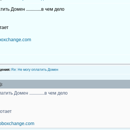
ить Домен .............в чем дело
тает
oboxchange.com
щения:
Re: Не могу оплатить Домен
):
тить Домен .............в чем дело
ботает
.roboxchange.com