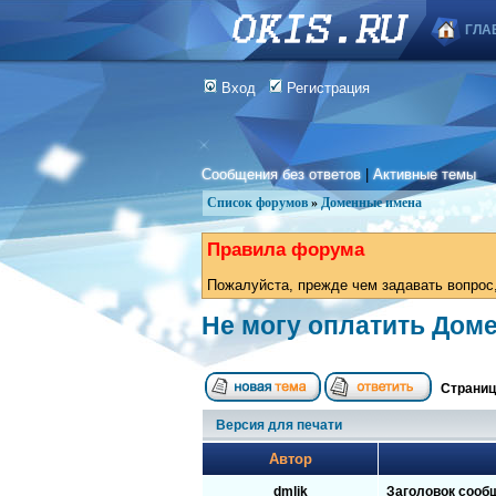
ГЛА
Вход
Регистрация
Сообщения без ответов
|
Активные темы
Список форумов
»
Доменные имена
Правила форума
Пожалуйста, прежде чем задавать вопрос,
Не могу оплатить Дом
Страни
Версия для печати
Автор
dmlik
Заголовок сооб