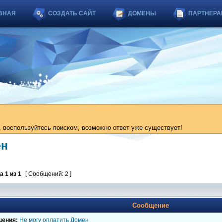
ВНАЯ
СОЗДАТЬ САЙТ
ДОМЕНЫ
ПАРТНЕРА
 воспользуйтесь поиском, возможно ответ уже существует!
ен
ца
1
из
1
[ Сообщений: 2 ]
Сообщение
щения:
Не могу оплатить Домен