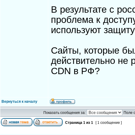
В результате с ро
проблема к доступ
используют защиту 
Сайты, которые был
действительно не 
CDN в РФ?
Вернуться к началу
Показать сообщения за:
Поле 
Страница
1
из
1
[ 1 сообщение ]