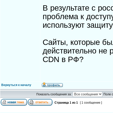
В результате с ро
проблема к доступ
используют защиту 
Сайты, которые был
действительно не 
CDN в РФ?
Вернуться к началу
Показать сообщения за:
Поле 
Страница
1
из
1
[ 1 сообщение ]