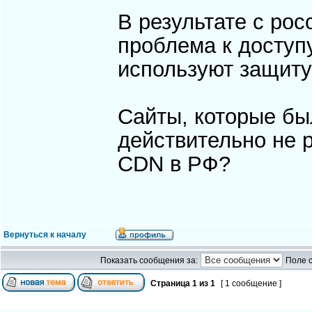
В результате с ро
проблема к доступ
используют защиту 
Сайты, которые был
действительно не 
CDN в РФ?
Вернуться к началу
Показать сообщения за:
Поле 
Страница
1
из
1
[ 1 сообщение ]