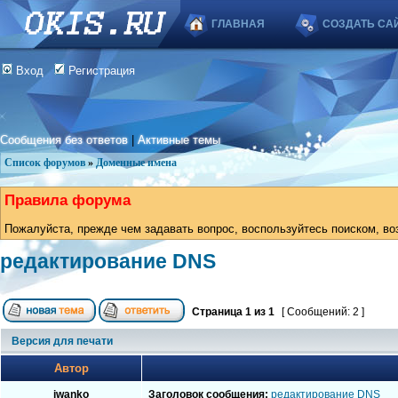
ГЛАВНАЯ
СОЗДАТЬ СА
Вход
Регистрация
Сообщения без ответов
|
Активные темы
Список форумов
»
Доменные имена
Правила форума
Пожалуйста, прежде чем задавать вопрос, воспользуйтесь поиском, во
редактирование DNS
Страница
1
из
1
[ Сообщений: 2 ]
Версия для печати
Автор
iwanko
Заголовок сообщения:
редактирование DNS