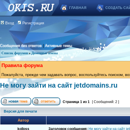
ГЛАВНАЯ
СОЗДАТЬ СА
Вход
Регистрация
Сообщения без ответов
|
Активные темы
Список форумов
»
Доменные имена
Правила форума
Пожалуйста, прежде чем задавать вопрос, воспользуйтесь поиском, во
Не могу зайти на сайт jetdomains.ru
Страница
1
из
1
[ Сообщений: 2 ]
Версия для печати
Автор
kolloss
Заголовок сообщения:
Не могу зайти на сайт je