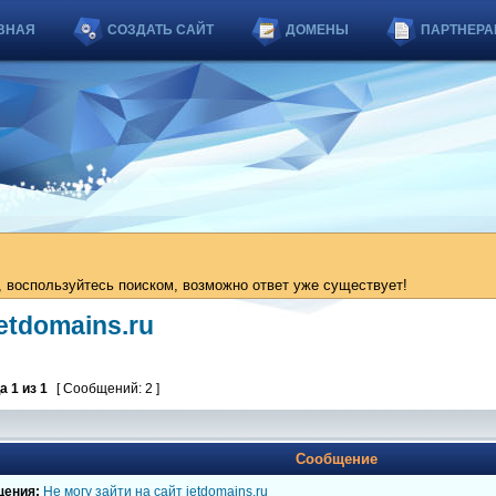
ВНАЯ
СОЗДАТЬ САЙТ
ДОМЕНЫ
ПАРТНЕРА
 воспользуйтесь поиском, возможно ответ уже существует!
jetdomains.ru
ца
1
из
1
[ Сообщений: 2 ]
Сообщение
щения:
Не могу зайти на сайт jetdomains.ru