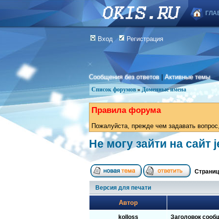
ГЛА
Вход
Регистрация
Сообщения без ответов
|
Активные темы
Список форумов
»
Доменные имена
Правила форума
Пожалуйста, прежде чем задавать вопрос,
Не могу зайти на сайт 
Страни
Версия для печати
Автор
kolloss
Заголовок сооб