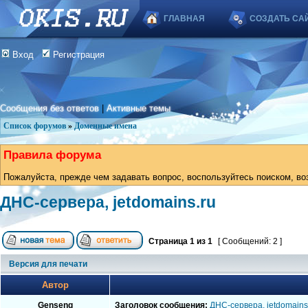
ГЛАВНАЯ
СОЗДАТЬ СА
Вход
Регистрация
Сообщения без ответов
|
Активные темы
Список форумов
»
Доменные имена
Правила форума
Пожалуйста, прежде чем задавать вопрос, воспользуйтесь поиском, во
ДНС-сервера, jetdomains.ru
Страница
1
из
1
[ Сообщений: 2 ]
Версия для печати
Автор
Genseng
Заголовок сообщения:
ДНС-сервера, jetdomains