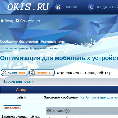
ГЛАВНАЯ
СОЗДАТЬ СА
Вход
Регистрация
Сообщения без ответов
|
Активные темы
Список форумов
»
Продвижение сайтов
Оптимизация для мобильных устройс
Страница
2
из
2
[ Сообщений: 17 ]
Версия для печати
Автор
belish
Заголовок сообщения:
Re: Оптимизация для мо
Okis писал(а):
Зарегистрирован:
19 мар