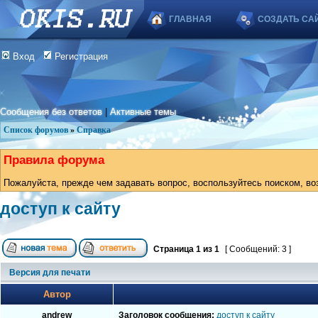
ГЛАВНАЯ
СОЗДАТЬ СА
Вход
Регистрация
Сообщения без ответов
|
Активные темы
Список форумов
»
Справка
Правила форума
Пожалуйста, прежде чем задавать вопрос, воспользуйтесь поиском, во
доступ к сайту
Страница
1
из
1
[ Сообщений: 3 ]
Версия для печати
Автор
andrew
Заголовок сообщения:
доступ к сайту